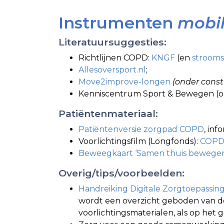
Instrumenten
mobil
Literatuursuggesties:
Richtlijnen COPD:
KNGF
(en
stroom
Allesoversport.nl
;
Move2improve-longen
(onder const
Kenniscentrum Sport & Bewegen (o
Patiëntenmateriaal:
Patiëntenversie zorgpad COPD
, in
Voorlichtingsfilm (Longfonds):
COPD
Beweegkaart ‘Samen thuis bewegen
Overig/tips/voorbeelden:
Handreiking Digitale Zorgtoepassin
wordt een overzicht geboden van de
voorlichtingsmaterialen, als op het