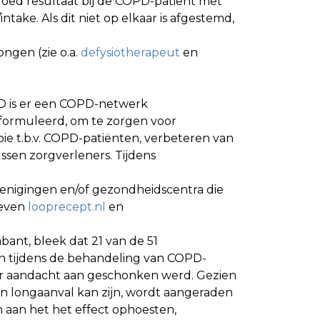
goed resultaat bij de COPD-patiënt met
ntake. Als dit niet op elkaar is afgestemd,
ngen (zie o.a.
defysiotherapeut
en
PD is er een COPD-netwerk
eformuleerd, om te zorgen voor
apie t.b.v. COPD-patiënten, verbeteren van
ssen zorgverleners. Tijdens
erenigingen en/of gezondheidscentra die
ieven
looprecept.nl
en
bant, bleek dat 21 van de 51
n tijdens de behandeling van COPD-
der aandacht aan geschonken werd. Gezien
n longaanval kan zijn, wordt aangeraden
en aan het het effect ophoesten,