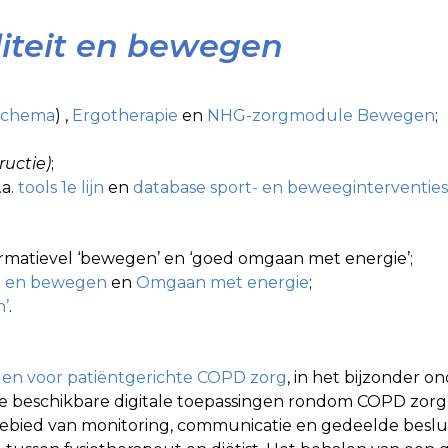
iteit en bewegen
schema
) ,
Ergotherapie
en
NHG-zorgmodule Bewegen
;
ructie)
;
.a.
tools 1e lijn
en
database sport- en beweeginterventies
formatievel ‘bewegen’ en ‘goed omgaan met energie’;
 en bewegen
en
Omgaan met energie
;
’
.
gen voor patiëntgerichte COPD zorg
, in het bijzonder o
 beschikbare digitale toepassingen rondom COPD zorg. 
 gebied van monitoring, communicatie en gedeelde beslu