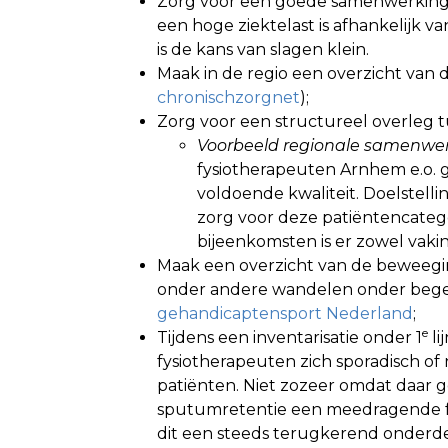
Zorg voor een goede samenwerking t
een hoge ziektelast is afhankelijk va
is de kans van slagen klein.
Maak in de regio een overzicht van 
chronischzorgnet
);
Zorg voor een structureel overleg tu
Voorbeeld regionale samenwer
fysiotherapeuten Arnhem e.o. g
voldoende kwaliteit. Doelstelli
zorg voor deze patiëntencatego
bijeenkomsten is er zowel vakin
Maak een overzicht van de beweegini
onder andere wandelen onder begele
gehandicaptensport Nederland
;
e
Tijdens een inventarisatie onder 1
li
fysiotherapeuten zich sporadisch 
patiënten. Niet zozeer omdat daar 
sputumretentie een meedragende fac
dit een steeds terugkerend onderdeel