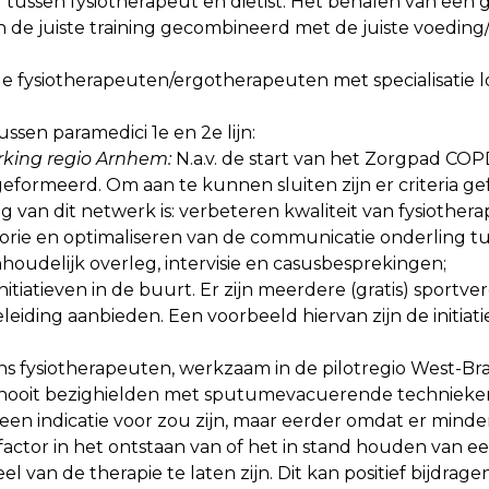
ussen fysiotherapeut en diëtist. Het behalen van een 
n de juiste training gecombineerd met de juiste voeding/i
de fysiotherapeuten/ergotherapeuten met specialisatie lo
ssen paramedici 1e en 2e lijn:
king regio Arnhem:
N.a.v. de start van het Zorgpad CO
eformeerd. Om aan te kunnen sluiten zijn er criteria g
ng van dit netwerk is: verbeteren kwaliteit van fysiother
rie en optimaliseren van de communicatie onderling tu
houdelijk overleg, intervisie en casusbesprekingen;
tiatieven in de buurt. Er zijn meerdere (gratis) sportv
iding aanbieden. Een voorbeeld hiervan zijn de initiat
jns fysiotherapeuten, werkzaam in de pilotregio West-Bra
of nooit bezighielden met sputumevacuerende technieke
geen indicatie voor zou zijn, maar eerder omdat er min
tor in het ontstaan van of het in stand houden van ee
 van de therapie te laten zijn. Dit kan positief bijdrag