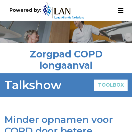
Powered by:
Zorgpad COPD
longaanval
Talkshow
TOOLBOX
Minder opnamen voor
COPD door betere