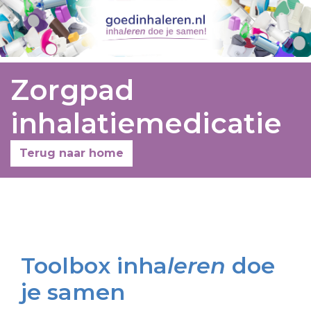
Zorgpad
inhalatiemedicatie
Terug naar home
Toolbox inha
leren
doe
je samen