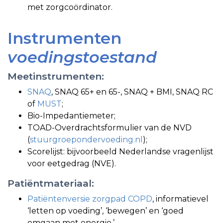
met zorgcoördinator.
Instrumenten
voedingstoestand
Meetinstrumenten:
SNAQ
, SNAQ 65+ en 65-, SNAQ + BMI, SNAQ RC
of
MUST
;
Bio-Impedantiemeter;
TOAD-Overdrachtsformulier van de NVD
(
stuurgroepondervoeding.nl
);
Scorelijst: bijvoorbeeld Nederlandse vragenlijst
voor eetgedrag (NVE).
Patiëntmateriaal:
Patiëntenversie zorgpad COPD
, informatievel
‘letten op voeding’, ‘bewegen’ en ‘goed
omgaan met energie.’