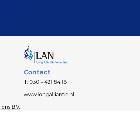
Contact
T: 030 – 421 84 18
www.longalliantie.nl
ions B.V.