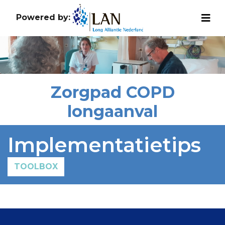
Powered by:
Zorgpad COPD
longaanval
Implementatietips
TOOLBOX